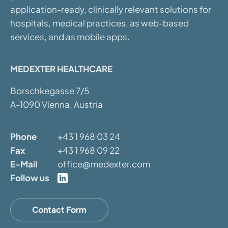
application-ready, clinically relevant solutions for
hospitals, medical practices, as web-based
services, and as mobile apps.
MEDEXTER HEALTHCARE
Borschkegasse 7/5
A-1090 Vienna, Austria
Phone
+43 1 968 03 24
Fax
+43 1 968 09 22
E-Mail
office@medexter.com
Follow us
Contact Form